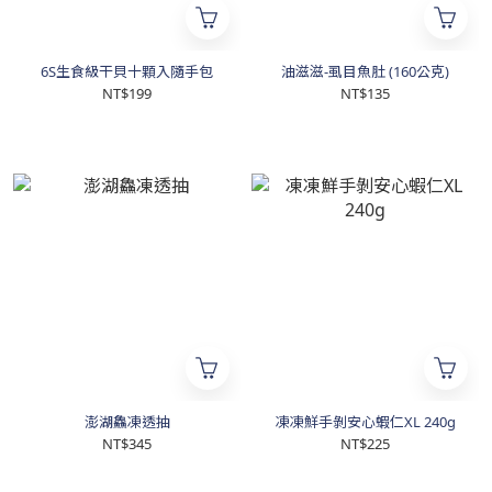
6S生食級干貝十顆入隨手包
油滋滋-虱目魚肚 (160公克)
NT$199
NT$135
澎湖鱻凍透抽
凍凍鮮手剝安心蝦仁XL 240g
NT$345
NT$225