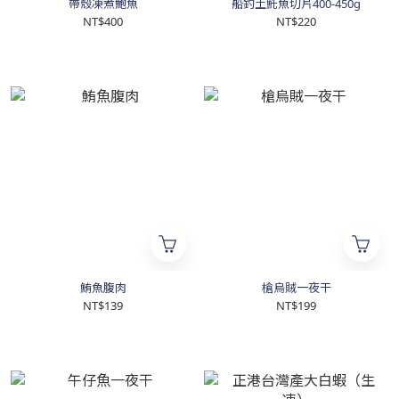
帶殼凍煮鮑魚
船釣土魠魚切片400-450g
NT$400
NT$220
鮪魚腹肉
槍烏賊一夜干
NT$139
NT$199