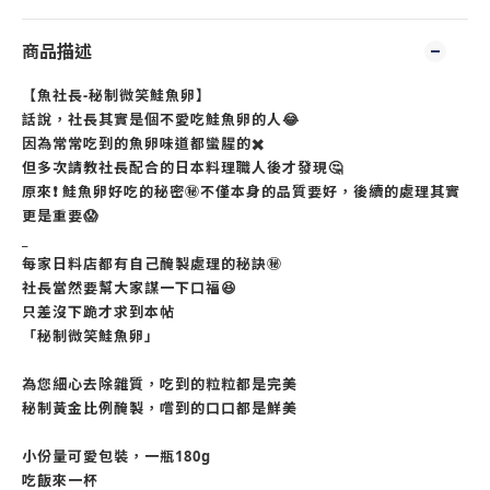
商品描述
【魚社長-秘制微笑鮭魚卵】
話說，社長其實是個不愛吃鮭魚卵的人😂
因為常常吃到的魚卵味道都蠻腥的✖️
但多次請教社長配合的日本料理職人後才發現🤔
原來❗️ 鮭魚卵好吃的秘密㊙️不僅本身的品質要好，後續的處理其實
更是重要😱
_
每家日料店都有自己醃製處理的秘訣㊙️
社長當然要幫大家謀一下口福😆
只差沒下跪才求到本帖
「秘制微笑鮭魚卵」
為您細心去除雜質，吃到的粒粒都是完美
秘制黃金比例醃製，嚐到的口口都是鮮美
小份量可愛包裝，一瓶180g
吃飯來一杯