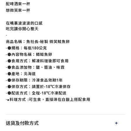
配啤酒來一杯
想微笑來一杯
在嘴裏波波波的口感
吃完讓你開心整天
-
商品名稱：魚社長-秘製 微笑鮭魚卵
‧●規格：每瓶180公克
‧●內容物名稱：鱒鮭魚卵
‧●食用方式：解凍料理後即可食用
‧●食品添加物：
鹽、醬油、味霖
‧●產地：北海道
‧●保存期限：冷凍食品效期1年
‧●保存方式：請置於-18℃冷凍保存
‧●配送方式：全程-18℃冷凍配送
●
:
料理方式
可生食，直接淋在白飯上搭配食用
‧
送貨及付款方式